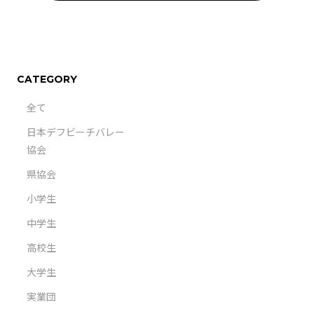
CATEGORY
全て
日本デフビーチバレー
協会
県協会
小学生
中学生
高校生
大学生
実業団