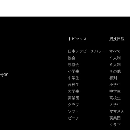
トピックス
競技日程
日本デフビーチバレー
すべて
協会
９人制
県協会
６人制
小学生
その他
1号室
中学生
審判
高校生
小学生
大学生
中学生
実業団
高校生
クラブ
大学生
ソフト
ママさん
ビーチ
実業団
クラブ