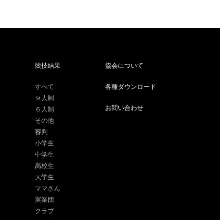
競技結果
協会について
すべて
各種ダウンロード
９人制
お問い合わせ
６人制
その他
審判
小学生
中学生
高校生
大学生
ママさん
実業団
クラブ