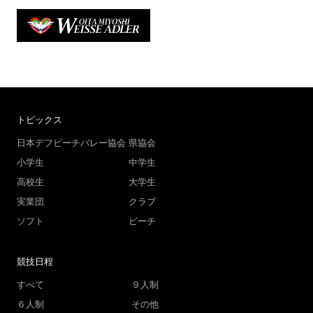
トピックス
日本デフビーチバレー協会
県協会
小学生
中学生
高校生
大学生
実業団
クラブ
ソフト
ビーチ
競技日程
すべて
９人制
６人制
その他