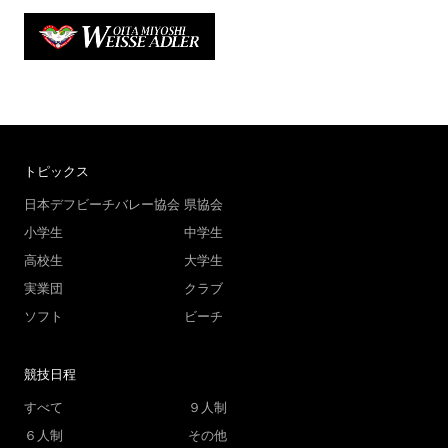
トピックス
日本デフビーチバレー協会
県協会
小学生
中学生
高校生
大学生
実業団
クラブ
ソフト
ビーチ
競技日程
すべて
９人制
６人制
その他