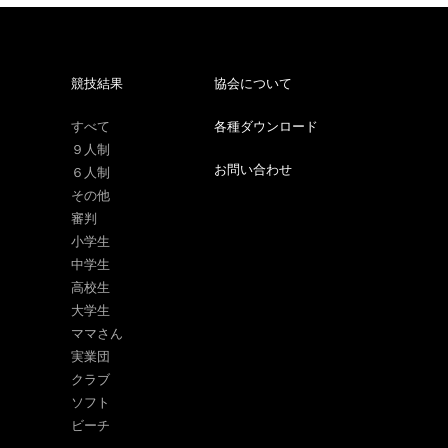
競技結果
協会について
すべて
各種ダウンロード
９人制
お問い合わせ
６人制
その他
審判
小学生
中学生
高校生
大学生
ママさん
実業団
クラブ
ソフト
ビーチ