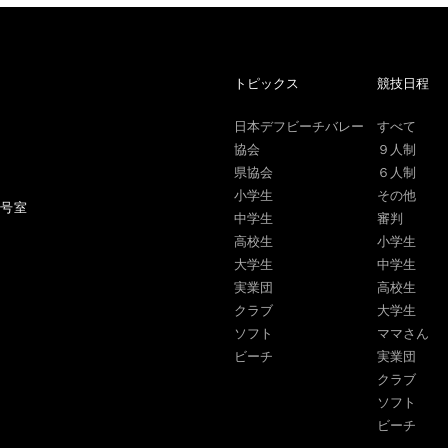
トピックス
競技日程
日本デフビーチバレー
すべて
協会
９人制
県協会
６人制
小学生
その他
1号室
中学生
審判
高校生
小学生
大学生
中学生
実業団
高校生
クラブ
大学生
ソフト
ママさん
ビーチ
実業団
クラブ
ソフト
ビーチ