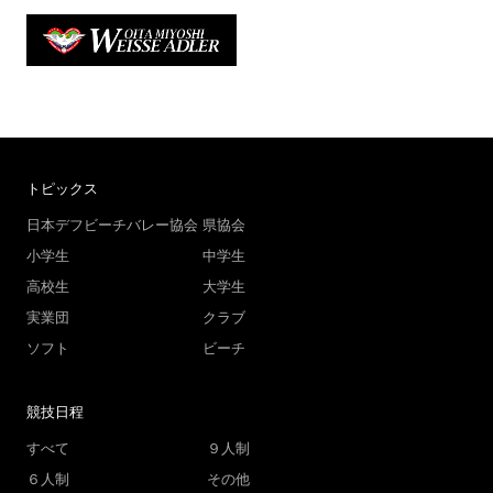
トピックス
日本デフビーチバレー協会
県協会
小学生
中学生
高校生
大学生
実業団
クラブ
ソフト
ビーチ
競技日程
すべて
９人制
６人制
その他