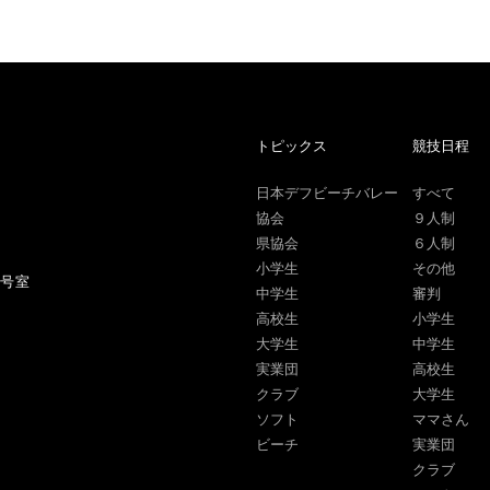
トピックス
競技日程
日本デフビーチバレー
すべて
協会
９人制
県協会
６人制
小学生
その他
1号室
中学生
審判
高校生
小学生
大学生
中学生
実業団
高校生
クラブ
大学生
ソフト
ママさん
ビーチ
実業団
クラブ