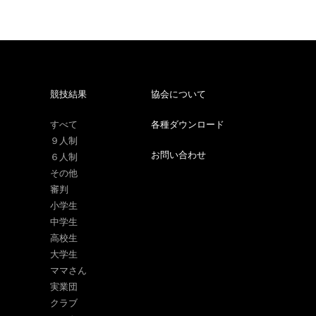
競技結果
協会について
すべて
各種ダウンロード
９人制
お問い合わせ
６人制
その他
審判
小学生
中学生
高校生
大学生
ママさん
実業団
クラブ