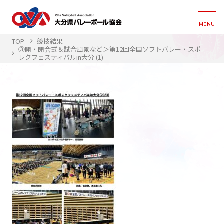
MENU
TOP
競技結果
③開・閉会式＆試合風景など＞第12回全国ソフトバレー・スポ
レクフェスティバルin大分 (1)