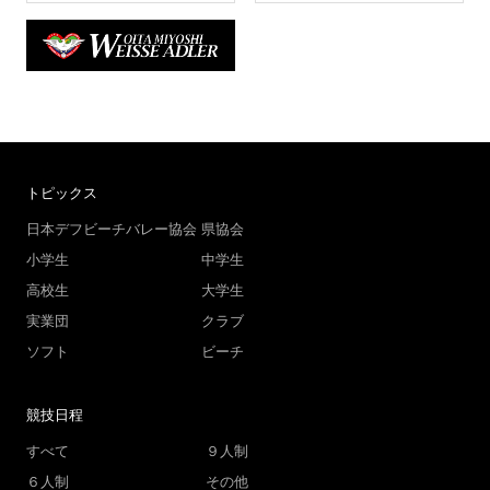
トピックス
日本デフビーチバレー協会
県協会
小学生
中学生
高校生
大学生
実業団
クラブ
ソフト
ビーチ
競技日程
すべて
９人制
６人制
その他