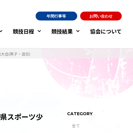
年間行事等
お問い合わせ
競技日程
競技結果
協会について
大会(男子・混合)
CATEGORY
分県スポーツ少
全て