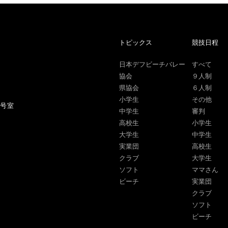
トピックス
競技日程
日本デフビーチバレー
すべて
協会
９人制
県協会
６人制
小学生
その他
1号室
中学生
審判
高校生
小学生
大学生
中学生
実業団
高校生
クラブ
大学生
ソフト
ママさん
ビーチ
実業団
クラブ
ソフト
ビーチ