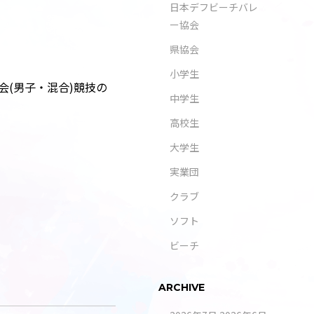
日本デフビーチバレ
ー協会
県協会
小学生
会(男子・混合)競技の
中学生
高校生
大学生
実業団
クラブ
ソフト
ビーチ
ARCHIVE