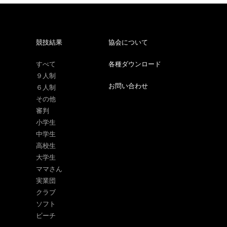
競技結果
協会について
すべて
各種ダウンロード
９人制
お問い合わせ
６人制
その他
審判
小学生
中学生
高校生
大学生
ママさん
実業団
クラブ
ソフト
ビーチ