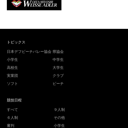
トピックス
日本デフビーチバレー協会
県協会
小学生
中学生
高校生
大学生
実業団
クラブ
ソフト
ビーチ
競技日程
すべて
９人制
６人制
その他
審判
小学生