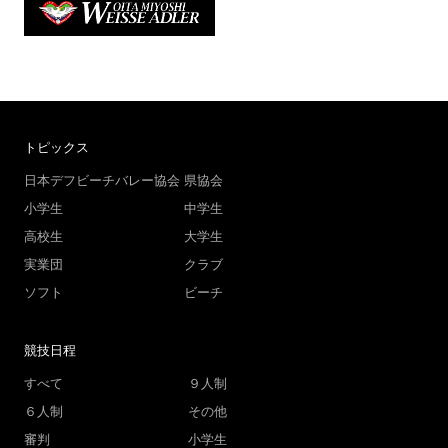
トピックス
日本デフビーチバレー協会
県協会
小学生
中学生
高校生
大学生
実業団
クラブ
ソフト
ビーチ
競技日程
すべて
９人制
６人制
その他
審判
小学生