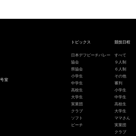
トピックス
競技日程
日本デフビーチバレー
すべて
協会
９人制
県協会
６人制
小学生
その他
1号室
中学生
審判
高校生
小学生
大学生
中学生
実業団
高校生
クラブ
大学生
ソフト
ママさん
ビーチ
実業団
クラブ