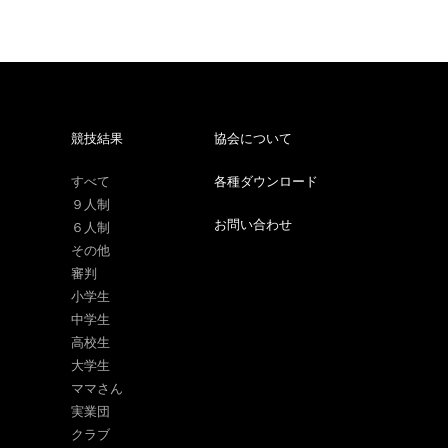
競技結果
協会について
すべて
各種ダウンロード
９人制
お問い合わせ
６人制
その他
審判
小学生
中学生
高校生
大学生
ママさん
実業団
クラブ