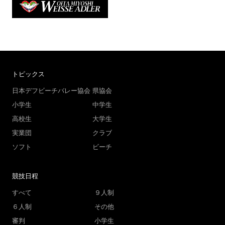
トピックス
日本デフビーチバレー協会
県協会
小学生
中学生
高校生
大学生
実業団
クラブ
ソフト
ビーチ
競技日程
すべて
９人制
６人制
その他
審判
小学生