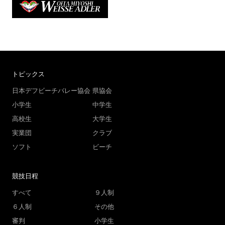
トピックス
日本デフビーチバレー協会
県協会
小学生
中学生
高校生
大学生
実業団
クラブ
ソフト
ビーチ
競技日程
すべて
９人制
６人制
その他
審判
小学生