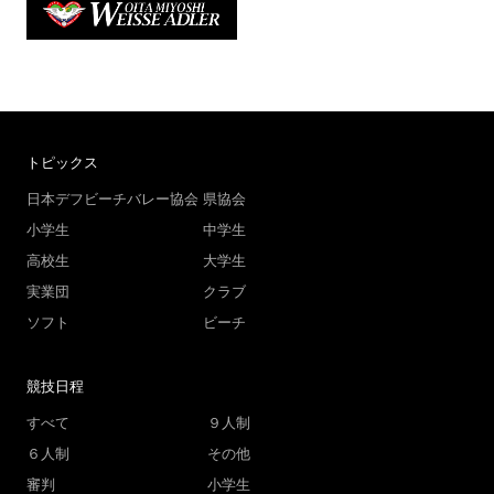
トピックス
日本デフビーチバレー協会
県協会
小学生
中学生
高校生
大学生
実業団
クラブ
ソフト
ビーチ
競技日程
すべて
９人制
６人制
その他
審判
小学生