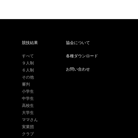
競技結果
協会について
すべて
各種ダウンロード
９人制
お問い合わせ
６人制
その他
審判
小学生
中学生
高校生
大学生
ママさん
実業団
クラブ