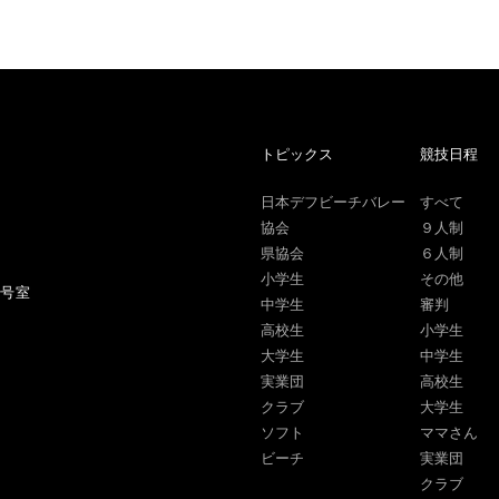
トピックス
競技日程
日本デフビーチバレー
すべて
協会
９人制
県協会
６人制
小学生
その他
1号室
中学生
審判
高校生
小学生
大学生
中学生
実業団
高校生
クラブ
大学生
ソフト
ママさん
ビーチ
実業団
クラブ