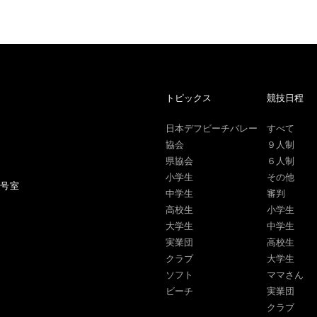
トピックス
競技日程
日本デフビーチバレー
すべて
協会
９人制
県協会
６人制
小学生
その他
1号室
中学生
審判
高校生
小学生
大学生
中学生
実業団
高校生
クラブ
大学生
ソフト
ママさん
ビーチ
実業団
クラブ