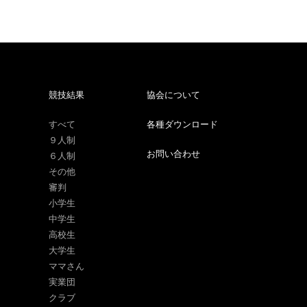
競技結果
協会について
すべて
各種ダウンロード
９人制
お問い合わせ
６人制
その他
審判
小学生
中学生
高校生
大学生
ママさん
実業団
クラブ