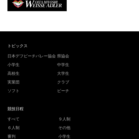
トピックス
日本デフビーチバレー協会
県協会
小学生
中学生
高校生
大学生
実業団
クラブ
ソフト
ビーチ
競技日程
すべて
９人制
６人制
その他
審判
小学生