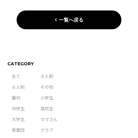
一覧へ戻る
CATEGORY
全て
９人制
６人制
その他
審判
小学生
中学生
高校生
大学生
ママさん
実業団
クラブ