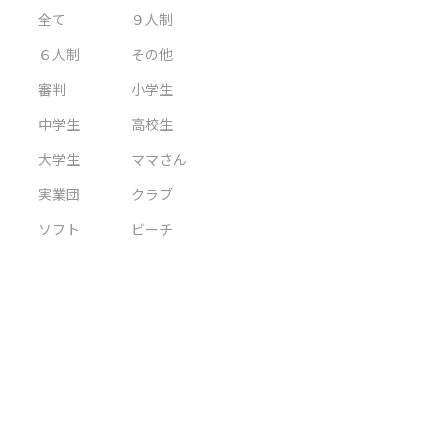
全て
９人制
６人制
その他
審判
小学生
中学生
高校生
大学生
ママさん
実業団
クラブ
ソフト
ビーチ