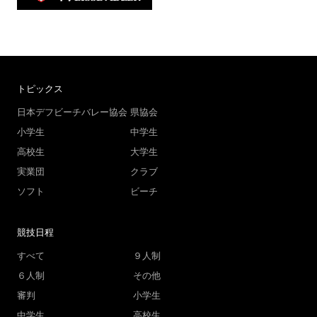
トピックス
日本デフビーチバレー協会
県協会
小学生
中学生
高校生
大学生
実業団
クラブ
ソフト
ビーチ
競技日程
すべて
９人制
６人制
その他
審判
小学生
中学生
高校生