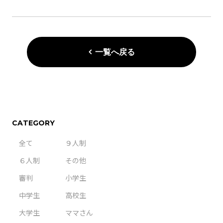
一覧へ戻る
CATEGORY
全て
９人制
６人制
その他
審判
小学生
中学生
高校生
大学生
ママさん