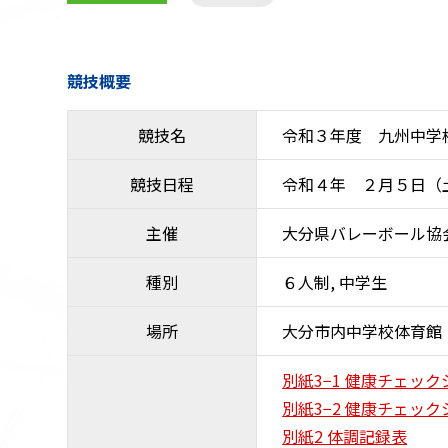
競技概要
競技名
令和３年度 九州中学
競技日程
令和４年 ２月５日（
主催
大分県バレーボール協
種別
６人制, 中学生
場所
大分市内中学校体育館
別紙3−1 健康チェッ
別紙3−2 健康チェッ
別紙2 体調記録表