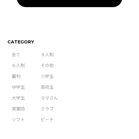
CATEGORY
全て
９人制
６人制
その他
審判
小学生
中学生
高校生
大学生
ママさん
実業団
クラブ
ソフト
ビーチ