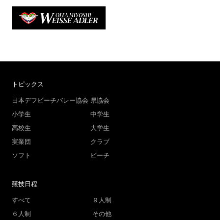
トピックス
日本デフビーチバレー協会
県協会
小学生
中学生
高校生
大学生
実業団
クラブ
ソフト
ビーチ
競技日程
すべて
９人制
６人制
その他