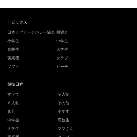
トピックス
日本デフビーチバレー協会
県協会
小学生
中学生
高校生
大学生
実業団
クラブ
ソフト
ビーチ
競技日程
すべて
９人制
６人制
その他
審判
小学生
中学生
高校生
大学生
ママさん