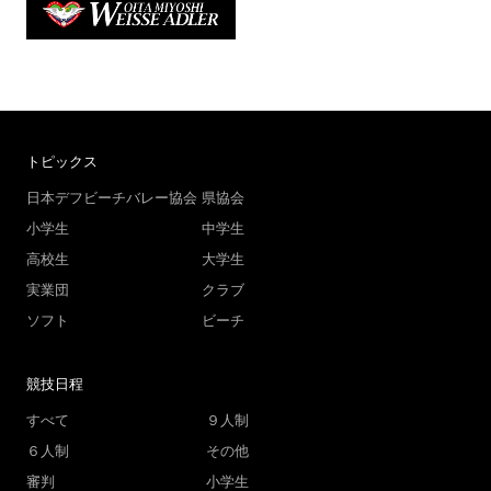
トピックス
日本デフビーチバレー協会
県協会
小学生
中学生
高校生
大学生
実業団
クラブ
ソフト
ビーチ
競技日程
すべて
９人制
６人制
その他
審判
小学生