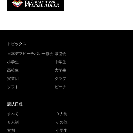
トピックス
日本デフビーチバレー協会
県協会
小学生
中学生
高校生
大学生
実業団
クラブ
ソフト
ビーチ
競技日程
すべて
９人制
６人制
その他
審判
小学生