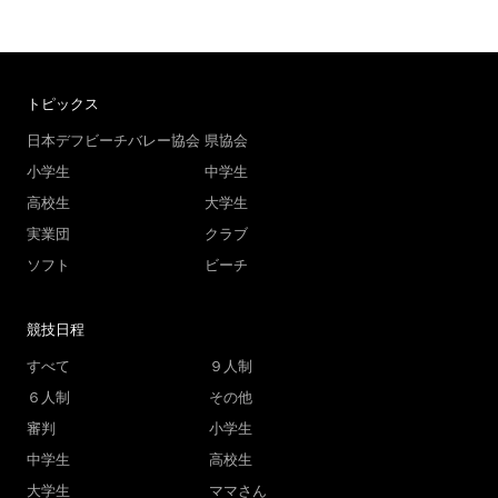
トピックス
日本デフビーチバレー協会
県協会
小学生
中学生
高校生
大学生
実業団
クラブ
ソフト
ビーチ
競技日程
すべて
９人制
６人制
その他
審判
小学生
中学生
高校生
大学生
ママさん